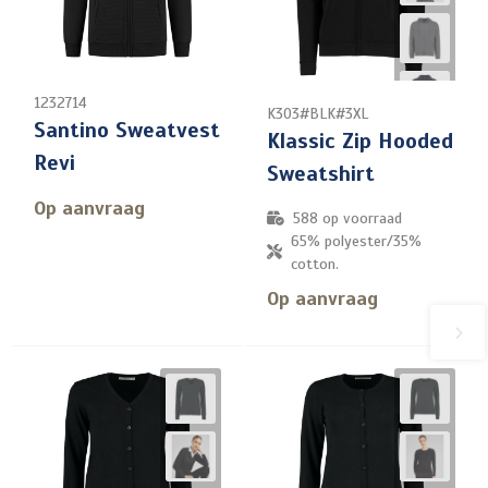
1232714
K303#BLK#3XL
Santino Sweatvest
Klassic Zip Hooded
Revi
Sweatshirt
Op aanvraag
588
op voorraad
65% polyester/35%
cotton.
Op aanvraag