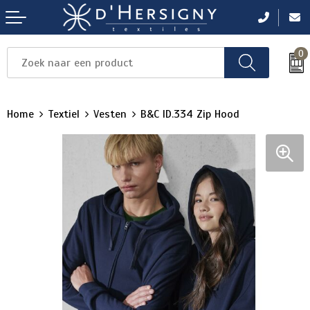
0
Items
Items
Items
Items
Items
Home
Textiel
Vesten
B&C ID.334 Zip Hood