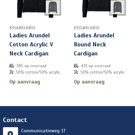
K354#BLK#10
K355#BLK#10
Ladies Arundel
Ladies Arundel
Cotton Acrylic V
Round Neck
Neck Cardigan
Cardigan
385
op voorraad
413
op voorraad
50% cotton/50% acrylic.
50% cotton/50% acrylic.
Op aanvraag
Op aanvraag
Contact
Communicatieweg 17