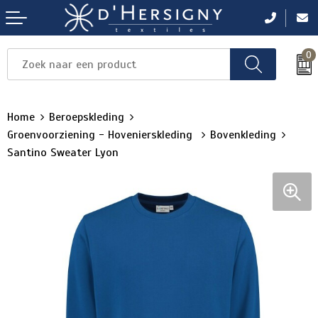
0
Items
Items
Items
Items
Items
Home
Beroepskleding
Groenvoorziening - Hovenierskleding
Bovenkleding
Santino Sweater Lyon