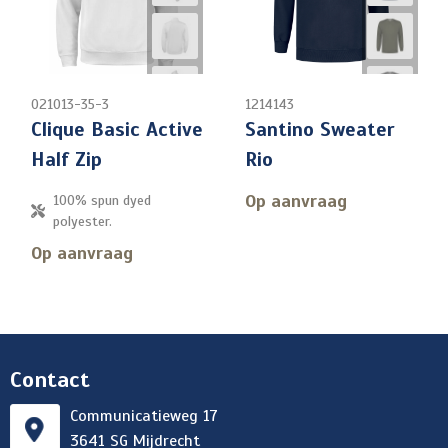
021013-35-3
1214143
Clique Basic Active
Santino Sweater
Half Zip
Rio
Op aanvraag
100% spun dyed
polyester.
Op aanvraag
Contact
Communicatieweg 17
3641 SG Mijdrecht