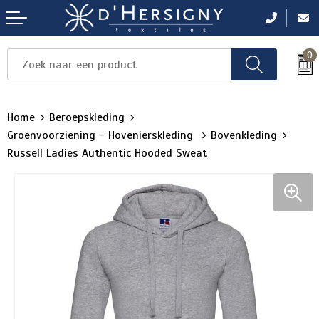
0
Items
Items
Items
Items
Items
Home
Beroepskleding
Groenvoorziening - Hovenierskleding
Bovenkleding
Russell Ladies Authentic Hooded Sweat