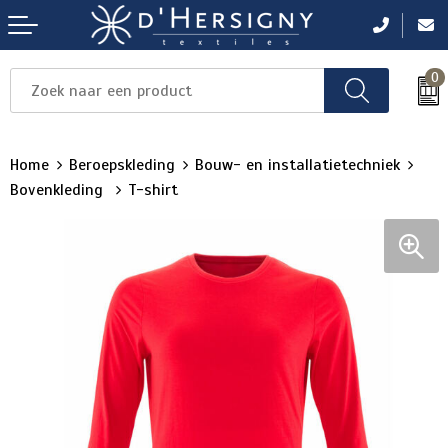
0
Items
Items
Items
Items
Items
Home
Beroepskleding
Bouw- en installatietechniek
Bovenkleding
T-shirt