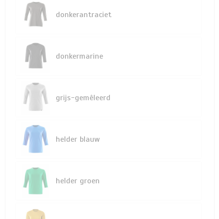
donkerantraciet
donkermarine
grijs-gemêleerd
helder blauw
helder groen