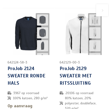
642124-58-3
642129-00-3
ProJob 2124
ProJob 2129
SWEATER RONDE
SWEATER MET
HALS
RITSSLUITING
3967
op voorraad
20106
op voorraad
100% katoen, 280 g/m²
80% katoen, 20%
polyester, doubleface,
Op aanvraag
320 g/m²