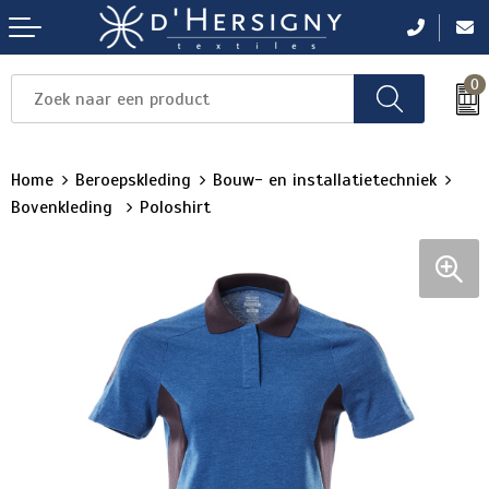
0
Items
Items
Items
Items
Items
Home
Beroepskleding
Bouw- en installatietechniek
Bovenkleding
Poloshirt