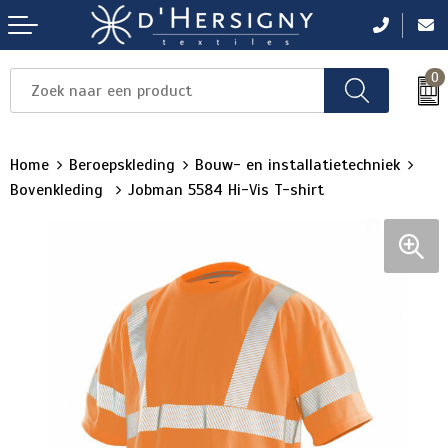
0
Items
Items
Items
Items
Items
Home
Beroepskleding
Bouw- en installatietechniek
Bovenkleding
Jobman 5584 Hi-Vis T-shirt