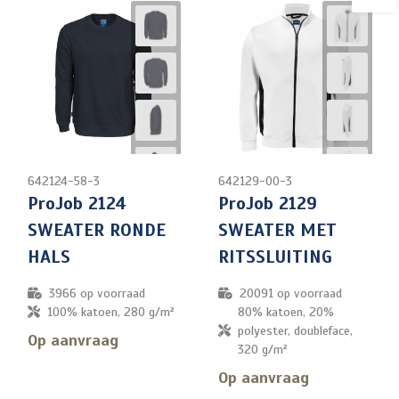
642124-58-3
642129-00-3
ProJob 2124
ProJob 2129
SWEATER RONDE
SWEATER MET
HALS
RITSSLUITING
3966
op voorraad
20091
op voorraad
100% katoen, 280 g/m²
80% katoen, 20%
polyester, doubleface,
Op aanvraag
320 g/m²
Op aanvraag