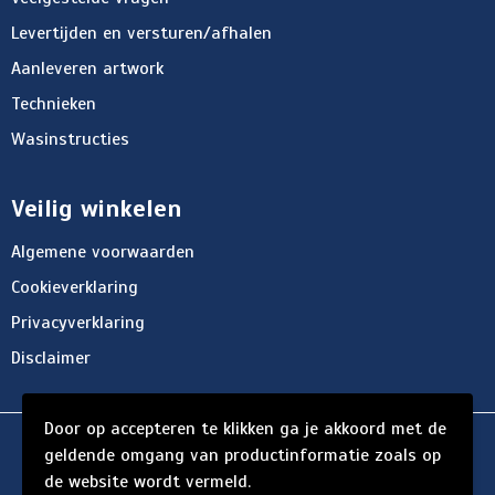
Levertijden en versturen/afhalen
Aanleveren artwork
Technieken
Wasinstructies
Veilig winkelen
Algemene voorwaarden
Cookieverklaring
Privacyverklaring
Disclaimer
Door op accepteren te klikken ga je akkoord met de
© Copyright d'Hersigny 2024
geldende omgang van productinformatie zoals op
de website wordt vermeld.