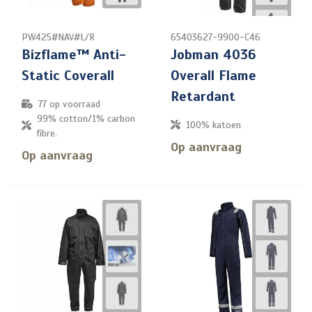
PW425#NAV#L/R
65403627-9900-C46
Bizflame™ Anti-
Jobman 4036
Static Coverall
Overall Flame
Retardant
77
op voorraad
99% cotton/1% carbon
100% katoen
fibre.
Op aanvraag
Op aanvraag