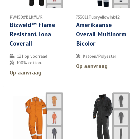
PW450#BLK#L/R
753011FluoryellowInk42
Bizweld™ Flame
Amerikaanse
Resistant Iona
Overall Multinorm
Coverall
Bicolor
121
op voorraad
Katoen/Polyester
100% cotton.
Op aanvraag
Op aanvraag