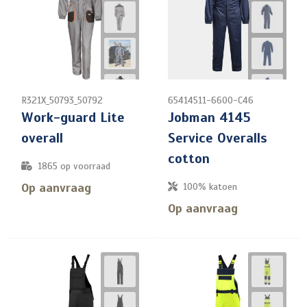
R321X_50793_50792
65414511-6600-C46
Work-guard Lite
Jobman 4145
overall
Service Overalls
cotton
1865
op voorraad
Op aanvraag
100% katoen
Op aanvraag