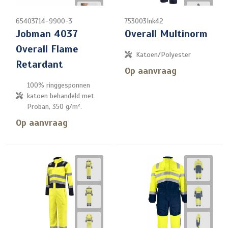
65403714-9900-3
753003Ink42
Jobman 4037
Overall Multinorm
Overall Flame
Katoen/Polyester
Retardant
Op aanvraag
100% ringgesponnen
katoen behandeld met
Proban, 350 g/m².
Op aanvraag