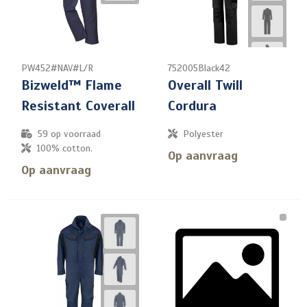
PW452#NAV#L/R
752005Black42
Bizweld™ Flame
Overall Twill
Resistant Coverall
Cordura
59
op voorraad
Polyester
100% cotton.
Op aanvraag
Op aanvraag