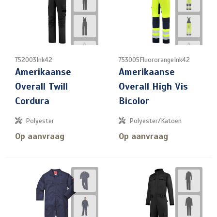
752003Ink42
753005FluororangeInk42
Amerikaanse
Amerikaanse
Overall Twill
Overall High Vis
Cordura
Bicolor
Polyester
Polyester/Katoen
Op aanvraag
Op aanvraag