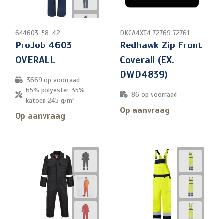
644603-58-42
DK0A4XT4_72769_72761
ProJob 4603
Redhawk Zip Front
OVERALL
Coverall (EX.
DWD4839)
3669
op voorraad
65% polyester, 35%
86
op voorraad
katoen 245 g/m²
Op aanvraag
Op aanvraag