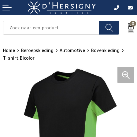
0
Items
Items
Items
Items
Items
Home
Beroepskleding
Automotive
Bovenkleding
T-shirt Bicolor