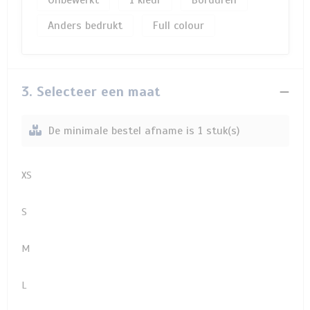
Onbewerkt
1
Borduren
Anders bedrukt
Full colour
3. Selecteer een maat
De minimale bestel afname is 1 stuk(s)
XS
S
M
L