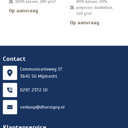
100% katoen, 280 g/m²
80% katoen, 20%
polyester, doubleface,
Op aanvraag
320 g/m²
Op aanvraag
Contact
Communicatieweg 17
3641 SG Mijdrecht
0297 2372 10
verkoop@dhersigny.nl
Klantenservice