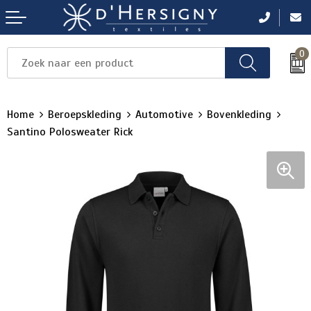
0
Items
Items
Items
Items
Items
Home
Beroepskleding
Automotive
Bovenkleding
Santino Polosweater Rick