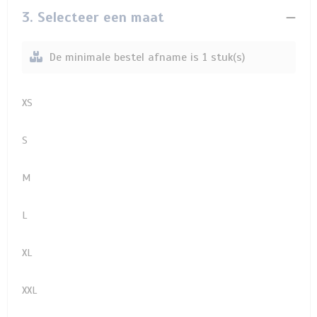
3. Selecteer een maat
De minimale bestel afname is 1 stuk(s)
XS
S
M
L
XL
XXL