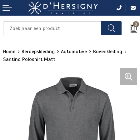
0
Items
Items
Items
Items
Items
Home
Beroepskleding
Automotive
Bovenkleding
Santino Poloshirt Matt