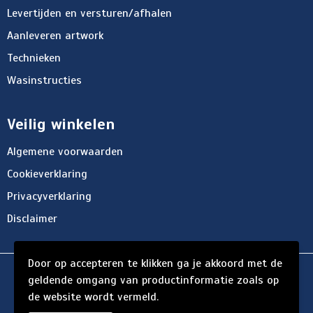
Levertijden en versturen/afhalen
Aanleveren artwork
Technieken
Wasinstructies
Veilig winkelen
Algemene voorwaarden
Cookieverklaring
Privacyverklaring
Disclaimer
Door op accepteren te klikken ga je akkoord met de
© Copyright d'Hersigny 2024
geldende omgang van productinformatie zoals op
de website wordt vermeld.