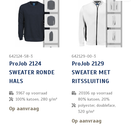
642124-58-3
642129-00-3
ProJob 2124
ProJob 2129
SWEATER RONDE
SWEATER MET
HALS
RITSSLUITING
3967
op voorraad
20106
op voorraad
100% katoen, 280 g/m²
80% katoen, 20%
polyester, doubleface,
Op aanvraag
320 g/m²
Op aanvraag