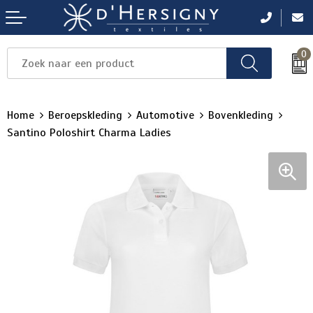
0
Items
Items
Items
Items
Items
Home
Beroepskleding
Automotive
Bovenkleding
Santino Poloshirt Charma Ladies