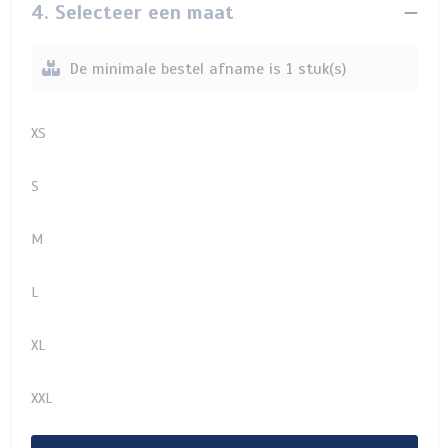
4. Selecteer een maat
De minimale bestel afname is 1 stuk(s)
XS
S
M
L
XL
XXL