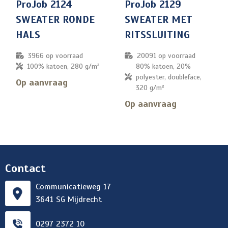
ProJob 2124
ProJob 2129
SWEATER RONDE
SWEATER MET
HALS
RITSSLUITING
3966
op voorraad
20091
op voorraad
100% katoen, 280 g/m²
80% katoen, 20%
polyester, doubleface,
Op aanvraag
320 g/m²
Op aanvraag
Contact
Communicatieweg 17
3641 SG Mijdrecht
0297 2372 10