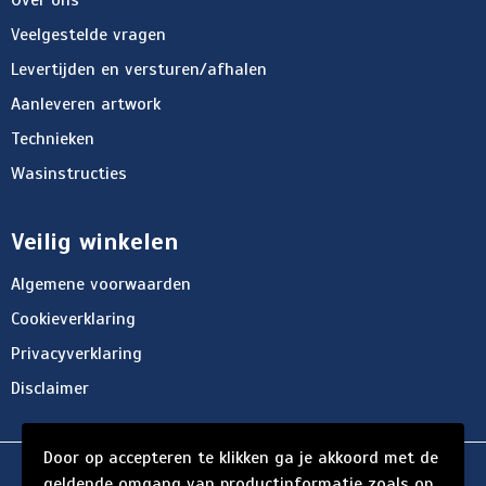
Over ons
Veelgestelde vragen
Levertijden en versturen/afhalen
Aanleveren artwork
Technieken
Wasinstructies
Veilig winkelen
Algemene voorwaarden
Cookieverklaring
Privacyverklaring
Disclaimer
Door op accepteren te klikken ga je akkoord met de
© Copyright d'Hersigny 2024
geldende omgang van productinformatie zoals op