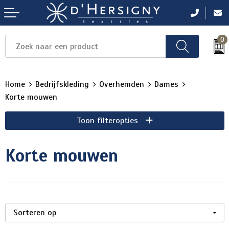
0
Items
Items
Items
Items
Items
Home
Bedrijfskleding
Overhemden
Dames
Korte mouwen
Toon filteropties
Korte mouwen