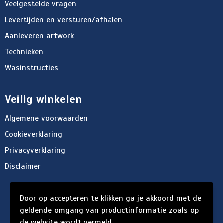
Veelgestelde vragen
Levertijden en versturen/afhalen
Aanleveren artwork
Technieken
Wasinstructies
Veilig winkelen
Algemene voorwaarden
Cookieverklaring
Privacyverklaring
Disclaimer
Door op accepteren te klikken ga je akkoord met de
© Copyright d'Hersigny 2024
geldende omgang van productinformatie zoals op
de website wordt vermeld.