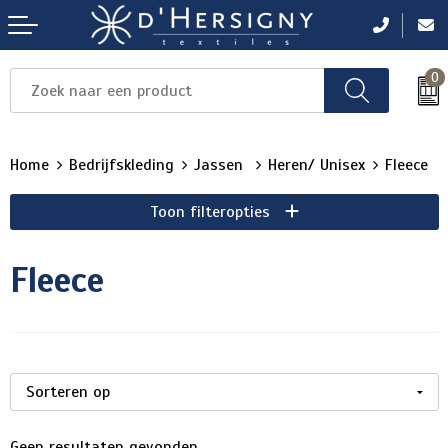
0
Items
Items
Items
Items
Items
Home
Bedrijfskleding
Jassen
Heren/ Unisex
Fleece
Toon filteropties
Fleece
Geen resultaten gevonden.