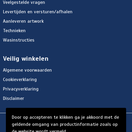
Veelgestelde vragen
Levertijden en versturen/afhalen
Aanleveren artwork
Technieken
Wasinstructies
Veilig winkelen
Algemene voorwaarden
Cookieverklaring
Privacyverklaring
Disclaimer
Door op accepteren te klikken ga je akkoord met de
© Copyright d'Hersigny 2024
geldende omgang van productinformatie zoals op
de website wordt vermeld.