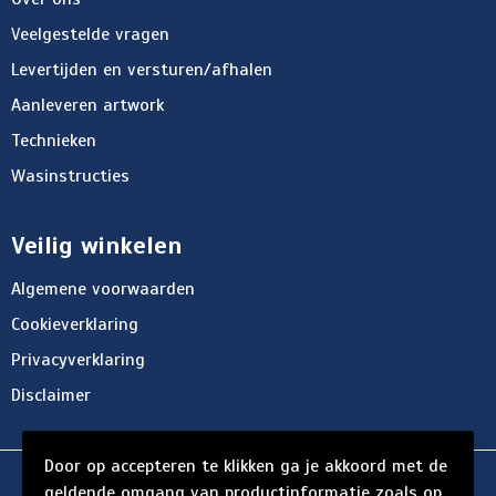
Veelgestelde vragen
Levertijden en versturen/afhalen
Aanleveren artwork
Technieken
Wasinstructies
Veilig winkelen
Algemene voorwaarden
Cookieverklaring
Privacyverklaring
Disclaimer
Door op accepteren te klikken ga je akkoord met de
© Copyright d'Hersigny 2024
geldende omgang van productinformatie zoals op