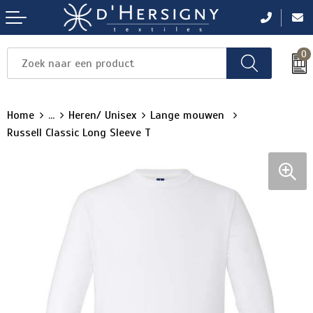
0
Items
Items
Items
Items
Items
Home
...
Heren/ Unisex
Lange mouwen
Russell Classic Long Sleeve T