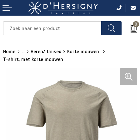
0
Items
Items
Items
Items
Items
Home
...
Heren/ Unisex
Korte mouwen
T-shirt, met korte mouwen