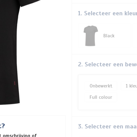
1. Selecteer een kleu
Black
2. Selecteer een bew
Onbewerkt
1
Full colour
t?
3. Selecteer een maa
 omschrijving of