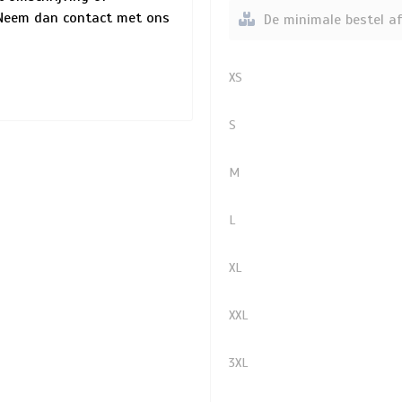
? Neem dan contact met ons
De minimale bestel af
XS
S
M
L
XL
XXL
3XL