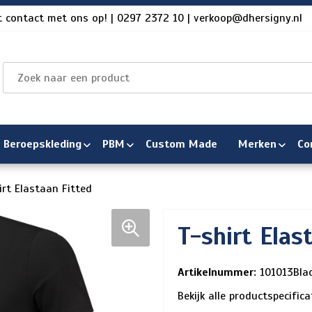
 contact met ons op! | 0297 2372 10 | verkoop@dhersigny.nl
Beroepskleding
PBM
Custom Made
Merken
Co
irt Elastaan Fitted
T-shirt Elas
Artikelnummer:
101013Bla
Bekijk alle productspecific