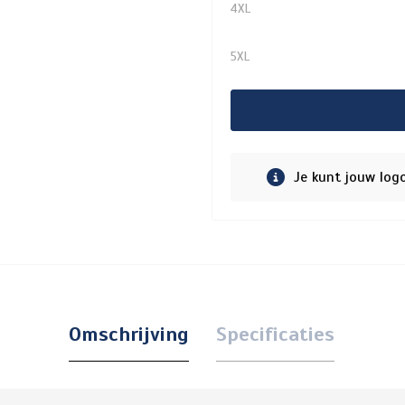
4XL
5XL
Je kunt jouw log
Omschrijving
Specificaties