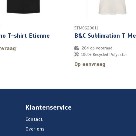
7
5TM0620011
no T-shirt Etienne
B&C Sublimation T M
nvraag
284
op voorraad
100% Recycled Polyester
Op aanvraag
Klantenservice
Contact
Over ons