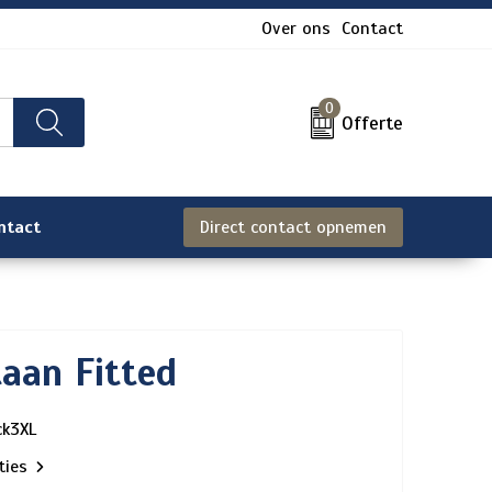
Over ons
Contact
0
Offerte
ntact
Direct contact opnemen
taan Fitted
ck3XL
aties