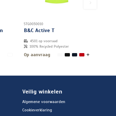
5TG0030010
en
B&C Active T
4501
op voorraad
100% Recycled Polyester
Op aanvraag
Veilig winkelen
Algemene voorwaarden
Cookieverklaring