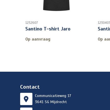
1232607
123040
Santino T-shirt Jaro
Santi
Op aanvraag
Op aa
Contact
Communicatieweg 17
3641 SG Mijdrecht