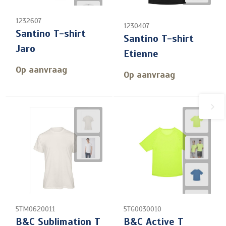
1232607
1230407
Santino T-shirt
Santino T-shirt
Jaro
Etienne
Op aanvraag
Op aanvraag
5TM0620011
5TG0030010
B&C Sublimation T
B&C Active T