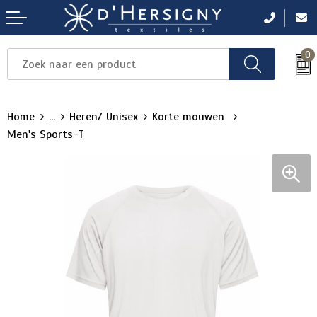
0
Items
Items
Items
Items
Items
Home
...
Heren/ Unisex
Korte mouwen
Men's Sports-T