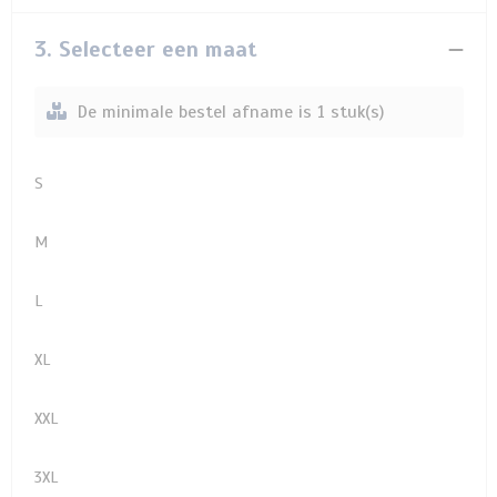
3. Selecteer een maat
De minimale bestel afname is 1 stuk(s)
S
M
L
XL
XXL
3XL