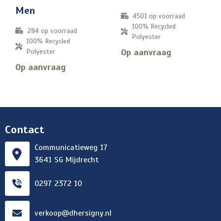
Men
4501
op voorraad
100% Recycled
284
op voorraad
Polyester
100% Recycled
Op aanvraag
Polyester
Op aanvraag
Contact
Communicatieweg 17
3641 SG Mijdrecht
0297 2372 10
verkoop@dhersigny.nl