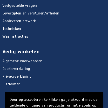
Veelgestelde vragen
Levertijden en versturen/afhalen
Aanleveren artwork
Technieken
Wasinstructies
Veilig winkelen
Algemene voorwaarden
Cookieverklaring
Privacyverklaring
Disclaimer
Door op accepteren te klikken ga je akkoord met de
© Copyright d'Hersigny 2024
geldende omgang van productinformatie zoals op