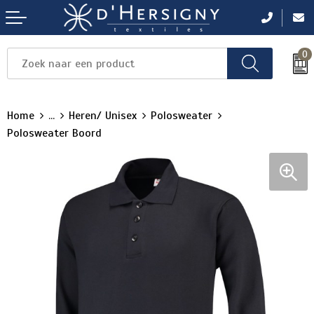
0
Items
Items
Items
Items
Items
Home
...
Heren/ Unisex
Polosweater
Polosweater Boord