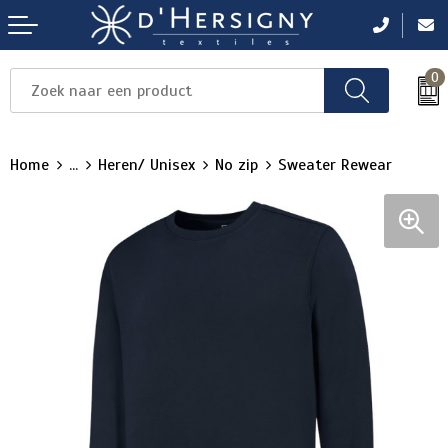
0
Items
Items
Items
Items
Items
Home
...
Heren/ Unisex
No zip
Sweater Rewear