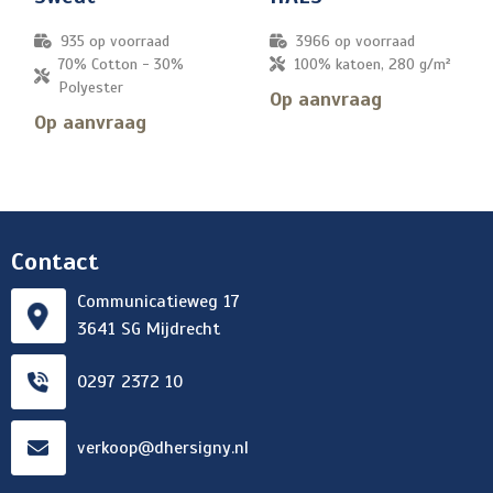
935
op voorraad
3966
op voorraad
70% Cotton - 30%
100% katoen, 280 g/m²
Polyester
Op aanvraag
Op aanvraag
Contact
Communicatieweg 17
3641 SG Mijdrecht
0297 2372 10
verkoop@dhersigny.nl