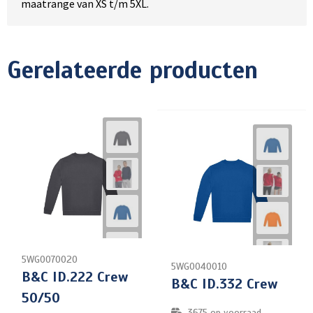
maatrange van XS t/m 5XL.
Gerelateerde producten
5WG0070020
5WG0040010
B&C ID.222 Crew
B&C ID.332 Crew
50/50
3675
op voorraad