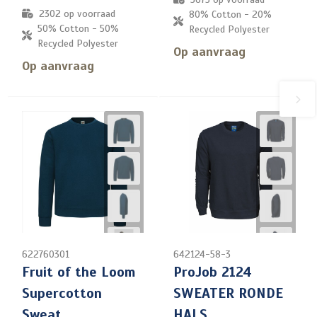
2302
op voorraad
80% Cotton - 20%
50% Cotton - 50%
Recycled Polyester
Recycled Polyester
Op aanvraag
Op aanvraag
622760301
642124-58-3
Fruit of the Loom
ProJob 2124
Supercotton
SWEATER RONDE
Sweat
HALS