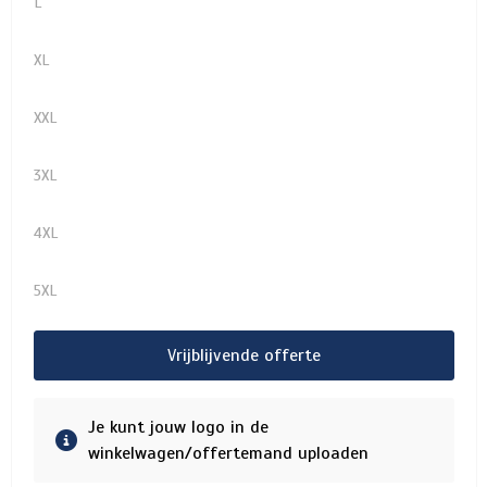
L
XL
XXL
3XL
4XL
5XL
Vrijblijvende offerte
Je kunt jouw logo in de
winkelwagen/offertemand uploaden