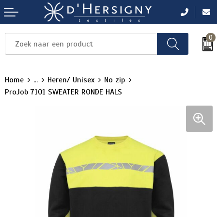
0
Items
Items
Items
Items
Items
Home
...
Heren/ Unisex
No zip
ProJob 7101 SWEATER RONDE HALS