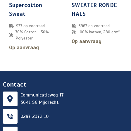
Supercotton
SWEATER RONDE
Sweat
HALS
937
op voorraad
3967
op voorraad
70% Cotton - 30%
100% katoen, 280 g/m²
Polyester
Op aanvraag
Op aanvraag
Contact
Communicatieweg 17
3641 SG Mijdrecht
0297 2372 10