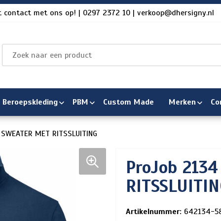
 contact met ons op! | 0297 2372 10 | verkoop@dhersigny.nl
Beroepskleding
PBM
Custom Made
Merken
Co
 SWEATER MET RITSSLUITING
ProJob 213
RITSSLUITIN
Artikelnummer:
642134-5