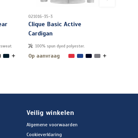
021016-35-3
ear
Clique Basic Active
Cardigan
 sweat
100% spun dyed polyester.
Op aanvraag
Veilig winkelen
Algemene voorwaarden
Cookieverklaring