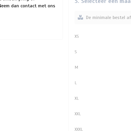
3. Selecteer een maa
? Neem dan contact met ons
De minimale bestel af
XS
S
M
L
XL
XXL
XXXL