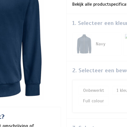
Bekijk alle productspecific
1. Selecteer een kleu
Navy
2. Selecteer een bew
Onbewerkt
1
Full colour
t?
 omschrijving of