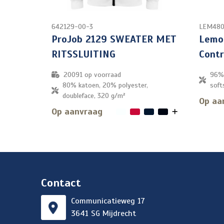
642129-00-3
LEM480
ProJob 2129 SWEATER MET
Lemo
RITSSLUITING
Contr
20091
op voorraad
96% 
80% katoen, 20% polyester,
soft
doubleface, 320 g/m²
Op aa
Op aanvraag
Contact
Communicatieweg 17
3641 SG Mijdrecht