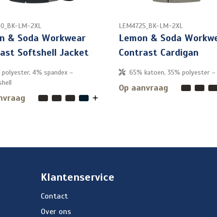
0_BK-LM-2XL
LEM4725_BK-LM-2XL
n & Soda Workwear
Lemon & Soda Workw
ast Softshell Jacket
Contrast Cardigan
polyester, 4% spandex –
65% katoen, 35% polyester –
shell
Op aanvraag
nvraag
Klantenservice
Contact
Over ons