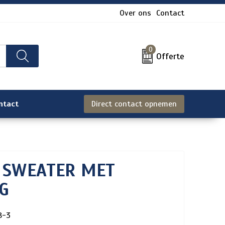
Over ons
Contact
0
Offerte
ntact
Direct contact opnemen
4 SWEATER MET
G
8-3