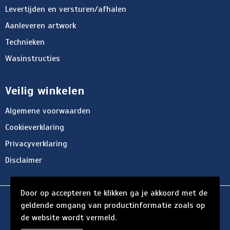
Levertijden en versturen/afhalen
Aanleveren artwork
Technieken
Wasinstructies
Veilig winkelen
Algemene voorwaarden
Cookieverklaring
Privacyverklaring
Disclaimer
Door op accepteren te klikken ga je akkoord met de
© Copyright d'Hersigny 2024
geldende omgang van productinformatie zoals op
de website wordt vermeld.