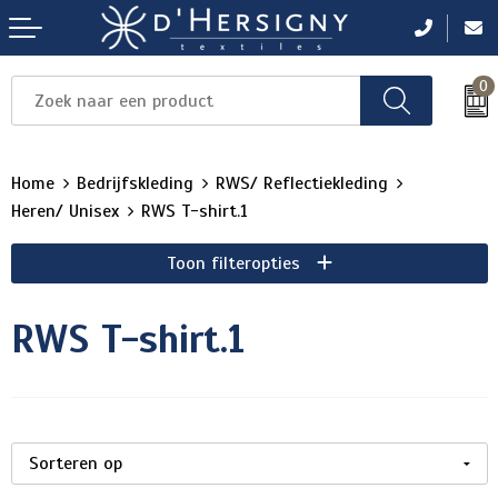
0
Items
Items
Items
Items
Items
Home
Bedrijfskleding
RWS/ Reflectiekleding
Heren/ Unisex
RWS T-shirt.1
Toon filteropties
RWS T-shirt.1