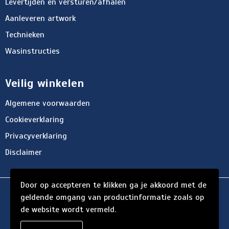
Levertijden en versturen/afhalen
Aanleveren artwork
Technieken
Wasinstructies
Veilig winkelen
Algemene voorwaarden
Cookieverklaring
Privacyverklaring
Disclaimer
Door op accepteren te klikken ga je akkoord met de
© Copyright d'Hersigny 2024
geldende omgang van productinformatie zoals op
de website wordt vermeld.