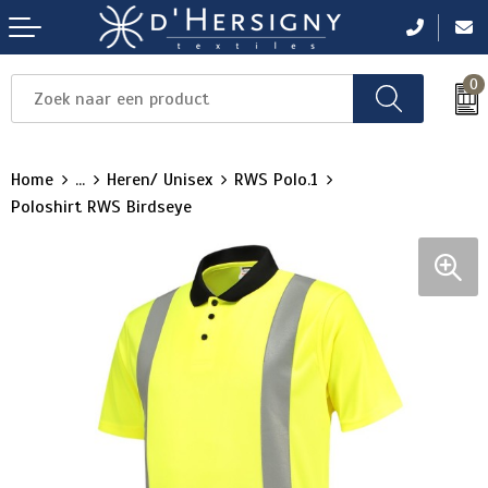
0
Items
Items
Items
Items
Items
Home
...
Heren/ Unisex
RWS Polo.1
Poloshirt RWS Birdseye