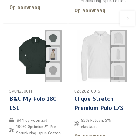
Shrunk ring-spun Cotton
Op aanvraag
Op aanvraag
5PU4250011
028262-00-3
B&C My Polo 180
Clique Stretch
LSL
Premium Polo L/S
944
op voorraad
95% katoen, 5%
100% Optimium™ Pre-
elastaan.
Shrunk ring-spun Cotton