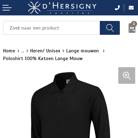
0
Items
Items
Items
Items
Items
Home
...
Heren/ Unisex
Lange mouwen
Poloshirt 100% Katoen Lange Mouw