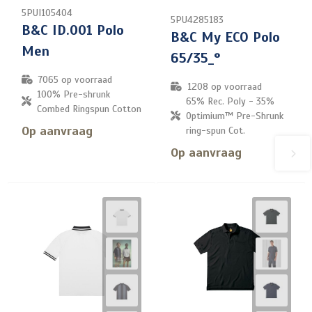
5PUI105404
5PU4285183
B&C ID.001 Polo
B&C My ECO Polo
Men
65/35_°
7065
op voorraad
1208
op voorraad
100% Pre-shrunk
65% Rec. Poly - 35%
Combed Ringspun Cotton
Optimium™ Pre-Shrunk
Op aanvraag
ring-spun Cot.
Op aanvraag