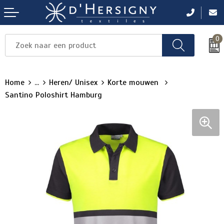
0
Items
Items
Items
Items
Items
Home
...
Heren/ Unisex
Korte mouwen
Santino Poloshirt Hamburg