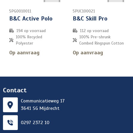
5PG0010011
5PUC100021
B&C Active Polo
B&C Skill Pro
194
op voorraad
112
op voorraad
100% Recycled
100% Pre-shrunk
Polyester
Combed Ringspun Cotton
Op aanvraag
Op aanvraag
Contact
Communicatieweg 17
3641 SG Mijdrecht
0297 2372 10