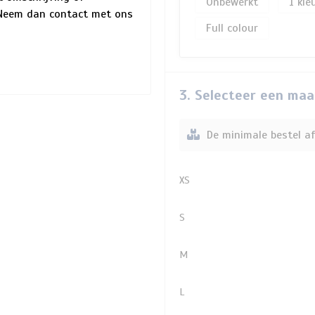
Onbewerkt
1
? Neem dan contact met ons
Full colour
3. Selecteer een maa
De minimale bestel af
XS
S
M
L