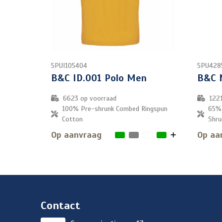
5PUI105404
5PU428
B&C ID.001 Polo Men
B&C 
6623
op voorraad
122
100% Pre-shrunk Combed Ringspun
65% 
Cotton
Shru
Op aanvraag
Op aa
Contact