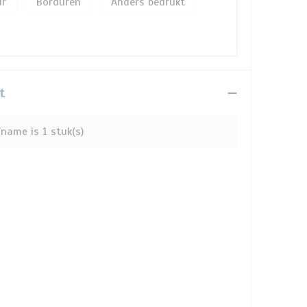
Borduren
Anders bedrukt
t
name is 1 stuk(s)