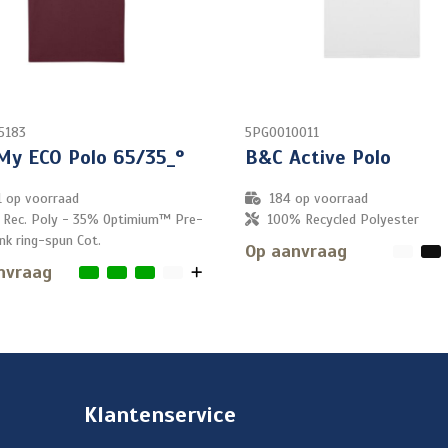
5183
5PG0010011
My ECO Polo 65/35_°
B&C Active Polo
1
op voorraad
184
op voorraad
Rec. Poly - 35% Optimium™ Pre-
100% Recycled Polyester
nk ring-spun Cot.
Op aanvraag
nvraag
Klantenservice