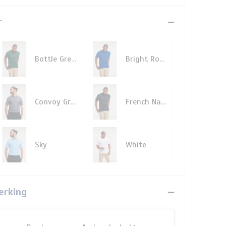
r
Bottle Green
Bright Royal
Convoy Grey
French Navy
Sky
White
erking