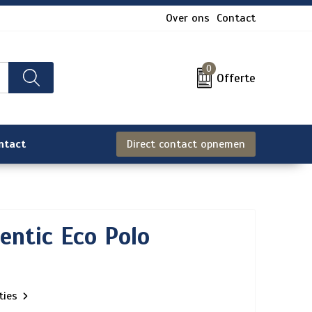
Over ons
Contact
0
Offerte
ntact
Direct contact opnemen
entic Eco Polo
aties