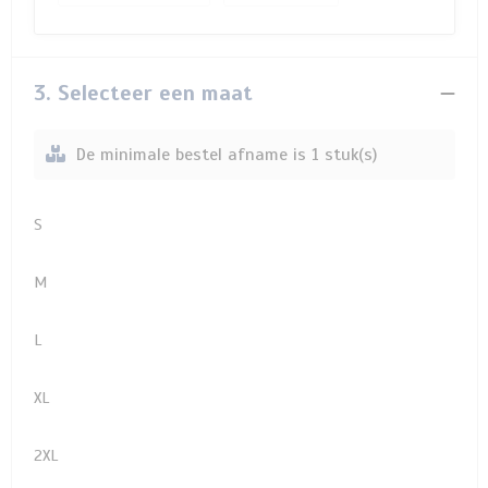
3. Selecteer een maat
De minimale bestel afname is 1 stuk(s)
S
M
L
XL
2XL