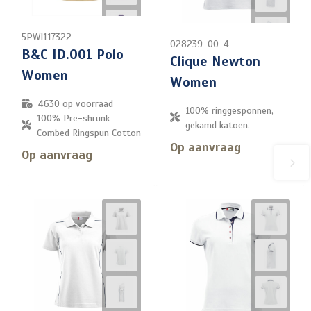
5PWI117322
028239-00-4
B&C ID.001 Polo
Clique Newton
Women
Women
4630
op voorraad
100% ringgesponnen,
100% Pre-shrunk
gekamd katoen.
Combed Ringspun Cotton
Op aanvraag
Op aanvraag