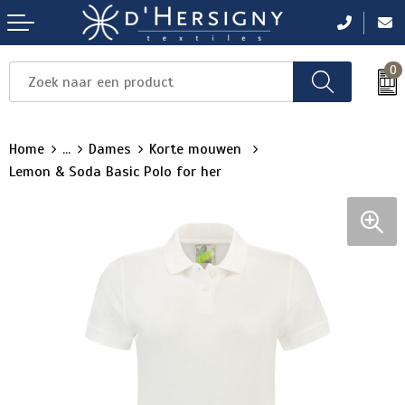
0
Items
Items
Items
Items
Items
Home
...
Dames
Korte mouwen
Lemon & Soda Basic Polo for her