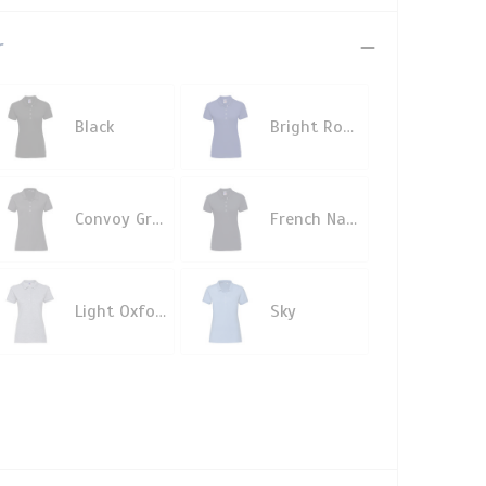
r
Black
Bright Royal
Convoy Grey
French Navy
Light Oxford
Sky