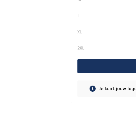
L
XL
2XL
Je kunt jouw log