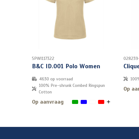
5PWI117322
028239
B&C ID.001 Polo Women
Cliq
4630
op voorraad
100%
100% Pre-shrunk Combed Ringspun
Op aa
Cotton
Op aanvraag