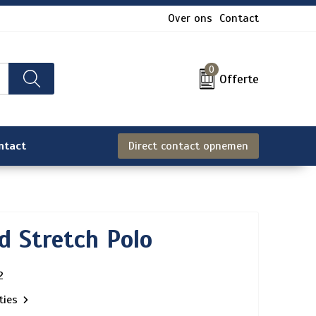
Over ons
Contact
0
Offerte
ntact
Direct contact opnemen
ed Stretch Polo
2
aties