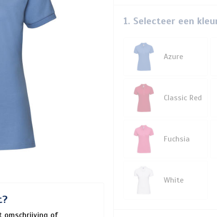
1. Selecteer een kleu
Azure
Classic Red
Fuchsia
White
t?
 omschrijving of