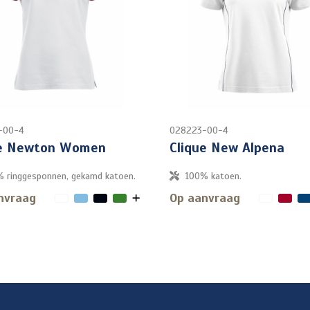
-00-4
028223-00-4
ue Newton Women
Clique New Alpena
 ringgesponnen, gekamd katoen.
100% katoen.
nvraag
Op aanvraag