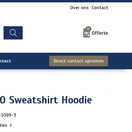
Over ons
Contact
0
Offerte
ntact
Direct contact opnemen
 Sweatshirt Hoodie
-1099-3
aties