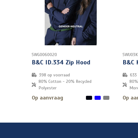
5WG0060020
5WU03K
B&C ID.334 Zip Hood
B&C 
398
op voorraad
633
80% Cotton - 20% Recycled
80% 
Polyester
More
Op aanvraag
Op aa