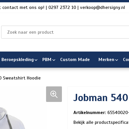
 contact met ons op! | 0297 2372 10 | verkoop@dhersigny.nl
Beroepskleding
PBM
Custom Made
Merken
Co
 Sweatshirt Hoodie
Jobman 5400
Artikelnummer:
65540020
Bekijk alle productspecific