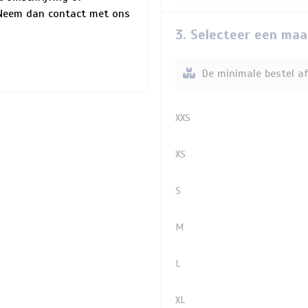
? Neem dan contact met ons
3. Selecteer een maa
De minimale bestel af
XXS
XS
S
M
L
XL