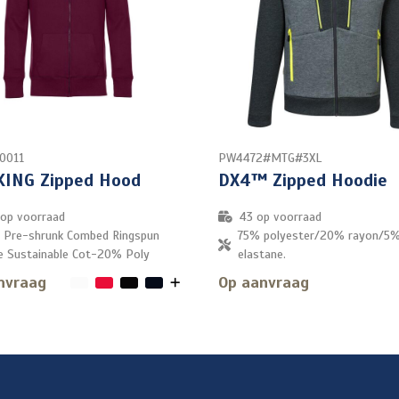
0011
PW4472#MTG#3XL
KING Zipped Hood
DX4™ Zipped Hoodie
op voorraad
43
op voorraad
Pre-shrunk Combed Ringspun
75% polyester/20% rayon/5
 Sustainable Cot-20% Poly
elastane.
nvraag
Op aanvraag