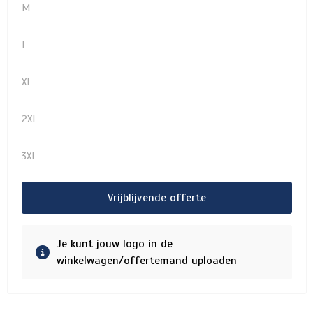
M
L
XL
2XL
3XL
Vrijblijvende offerte
Je kunt jouw logo in de
winkelwagen/offertemand uploaden