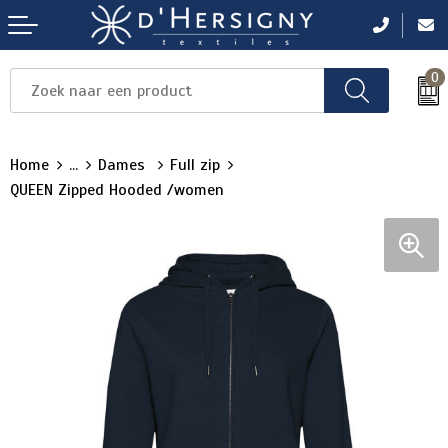
0
Items
Items
Items
Items
Items
Home
...
Dames
Full zip
QUEEN Zipped Hooded /women