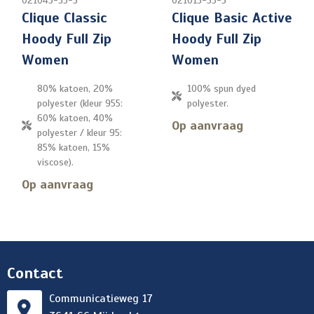
021045-35-3
021015-35-3
Clique Classic
Clique Basic Active
Hoody Full Zip
Hoody Full Zip
Women
Women
80% katoen, 20%
100% spun dyed
polyester (kleur 955:
polyester.
60% katoen, 40%
Op aanvraag
polyester / kleur 95:
85% katoen, 15%
viscose).
Op aanvraag
Contact
Communicatieweg 17