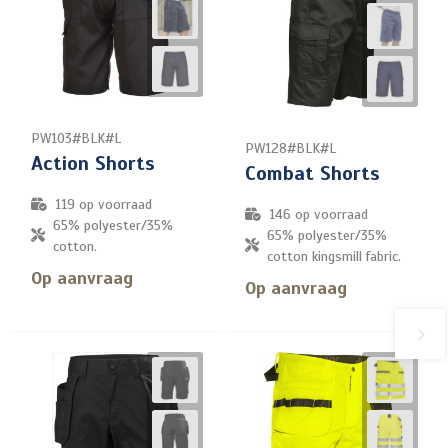
PW103#BLK#L
PW128#BLK#L
Action Shorts
Combat Shorts
119
op voorraad
146
op voorraad
65% polyester/35%
65% polyester/35%
cotton.
cotton kingsmill fabric.
Op aanvraag
Op aanvraag