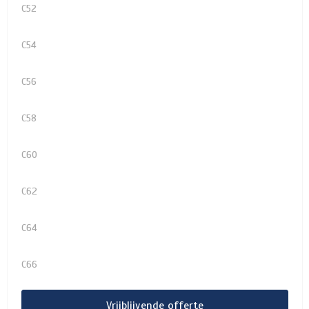
C52
C54
C56
C58
C60
C62
C64
C66
Vrijblijvende offerte