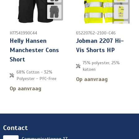
H77541990C44
65220762-2100-C46
Helly Hansen
Jobman 2207 Hi-
Manchester Cons
Vis Shorts HP
Short
75% polyester, 25%
katoen
68% Cotton - 32%
Op aanvraag
Polyester - PFC-Free
Op aanvraag
Contact