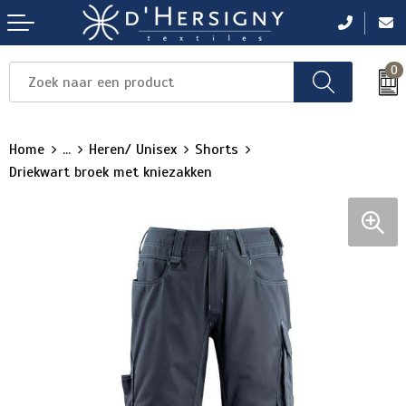
0
Items
Items
Items
Items
Items
Home
...
Heren/ Unisex
Shorts
Driekwart broek met kniezakken