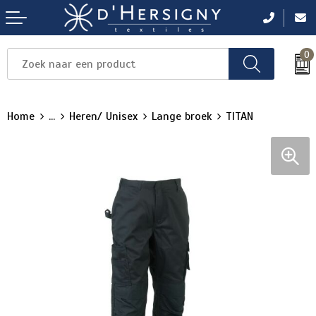
0
Items
Items
Items
Items
Items
Home
...
Heren/ Unisex
Lange broek
TITAN