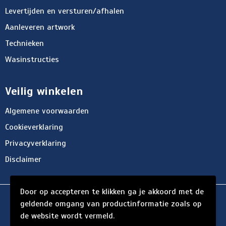
Levertijden en versturen/afhalen
Aanleveren artwork
Technieken
Wasinstructies
Veilig winkelen
Algemene voorwaarden
Cookieverklaring
Privacyverklaring
Disclaimer
Door op accepteren te klikken ga je akkoord met de
© Copyright d'Hersigny 2024
geldende omgang van productinformatie zoals op
de website wordt vermeld.