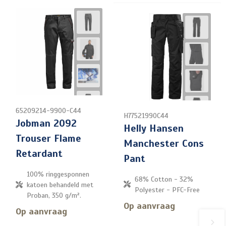
65209214-9900-C44
H77521990C44
Jobman 2092
Helly Hansen
Trouser Flame
Manchester Cons
Retardant
Pant
100% ringgesponnen
68% Cotton - 32%
katoen behandeld met
Polyester - PFC-Free
Proban, 350 g/m².
Op aanvraag
Op aanvraag