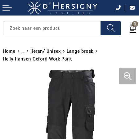
0
Items
Items
Items
Items
Items
Home
...
Heren/ Unisex
Lange broek
Helly Hansen Oxford Work Pant