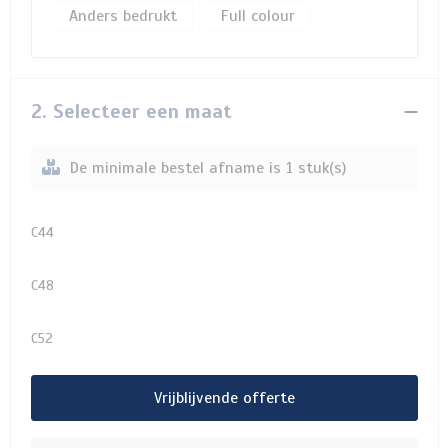
Anders bedrukt
Full colour
2. Selecteer een maat
De minimale bestel afname is 1 stuk(s)
C44
C48
C52
Vrijblijvende offerte