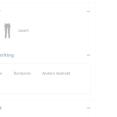
r
zwart
erking
Borduren
Anders bedrukt
t