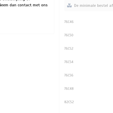
? Neem dan contact met ons
De minimale bestel af
76C46
76C50
76C52
76C54
76C56
76C48
82C52