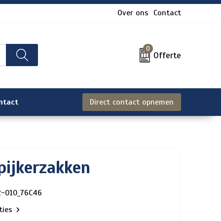
Over ons
Contact
0
Offerte
ntact
Direct contact opnemen
pijkerzakken
2-010_76C46
aties