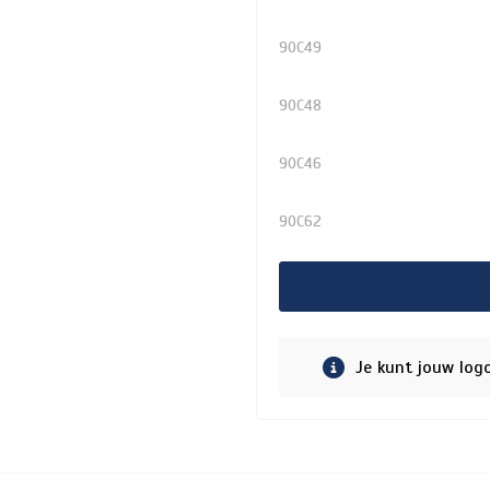
90C49
90C48
90C46
90C62
Je kunt jouw log