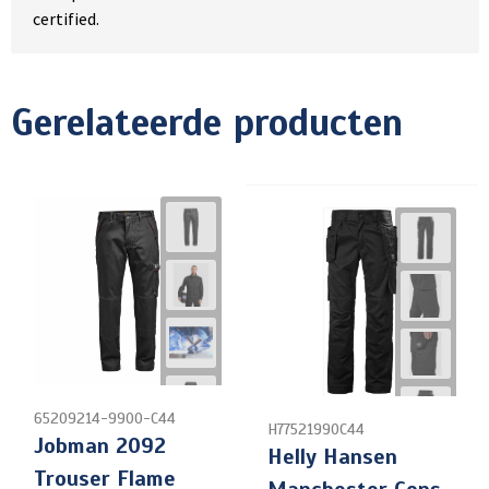
certified.
Gerelateerde producten
65209214-9900-C44
H77521990C44
Jobman 2092
Helly Hansen
Trouser Flame