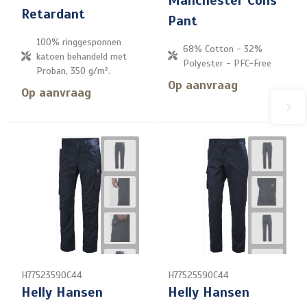
Manchester Cons
Retardant
Pant
100% ringgesponnen
68% Cotton - 32%
katoen behandeld met
Polyester - PFC-Free
Proban, 350 g/m².
Op aanvraag
Op aanvraag
H77523590C44
H77525590C44
Helly Hansen
Helly Hansen