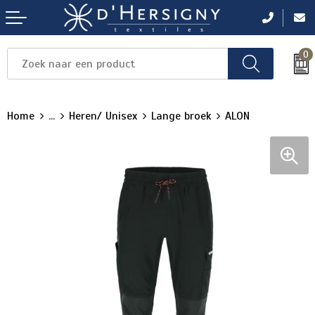
0
Items
Items
Items
Items
Items
Home
...
Heren/ Unisex
Lange broek
ALON