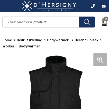
0
Items
Items
Items
Items
Items
Home
Bedrijfskleding
Bodywarmer
Heren/ Unisex
Worker - Bodywarmer