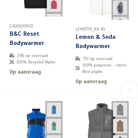
5JG0020020
LEM3770_BK-XS
B&C Reset
Lemon & Soda
Bodywarmer
Bodywarmer
296
op voorraad
737
op voorraad
100% Recycled Nylon
100% polyester – micro
Op aanvraag
fibre poplin
Op aanvraag