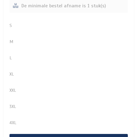
De minimale bestel afname is 1 stuk(s)
S
M
L
XL
XXL
3XL
4XL