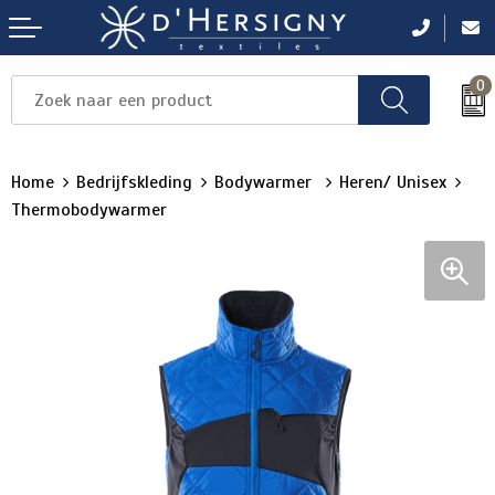
0
Items
Items
Items
Items
Items
Home
Bedrijfskleding
Bodywarmer
Heren/ Unisex
Thermobodywarmer