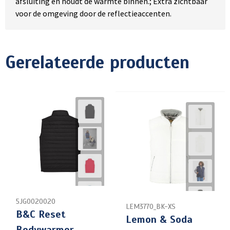
afsluiting en houdt de warmte binnen.; Extra zichtbaar
voor de omgeving door de reflectieaccenten.
Gerelateerde producten
5JG0020020
LEM3770_BK-XS
B&C Reset
Lemon & Soda
Bodywarmer