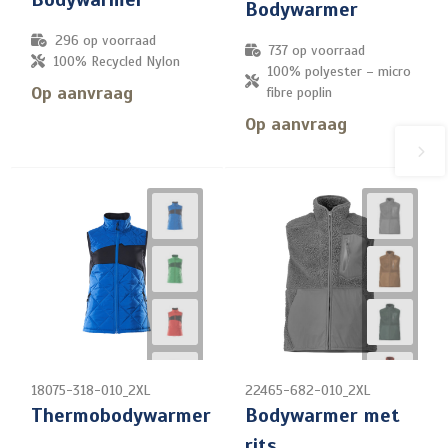
Bodywarmer
296
op voorraad
737
op voorraad
100% Recycled Nylon
100% polyester – micro
Op aanvraag
fibre poplin
Op aanvraag
18075-318-010_2XL
22465-682-010_2XL
Thermobodywarmer
Bodywarmer met
rits