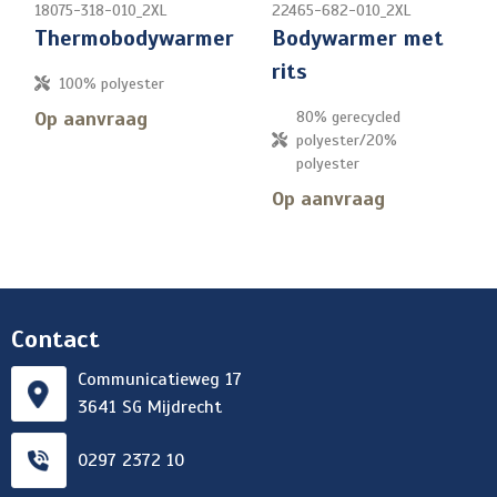
18075-318-010_2XL
22465-682-010_2XL
Thermobodywarmer
Bodywarmer met
rits
100% polyester
Op aanvraag
80% gerecycled
polyester/20%
polyester
Op aanvraag
Contact
Communicatieweg 17
3641 SG Mijdrecht
0297 2372 10