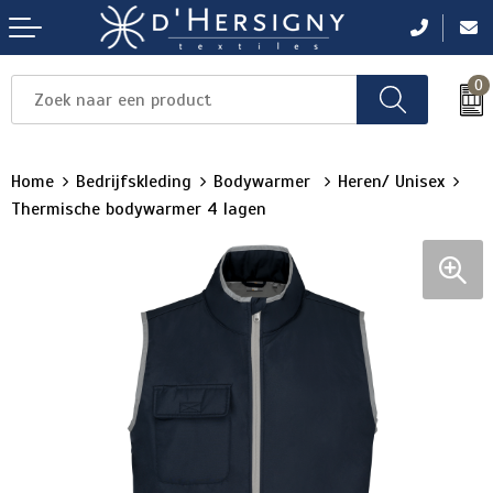
0
Items
Items
Items
Items
Items
Home
Bedrijfskleding
Bodywarmer
Heren/ Unisex
Thermische bodywarmer 4 lagen