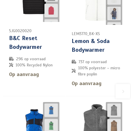
5JG0020020
LEM3770_BK-XS
B&C Reset
Lemon & Soda
Bodywarmer
Bodywarmer
296
op voorraad
737
op voorraad
100% Recycled Nylon
100% polyester – micro
Op aanvraag
fibre poplin
Op aanvraag