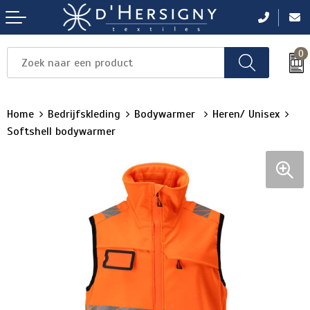
0
Items
Items
Items
Items
Items
Home
Bedrijfskleding
Bodywarmer
Heren/ Unisex
Softshell bodywarmer