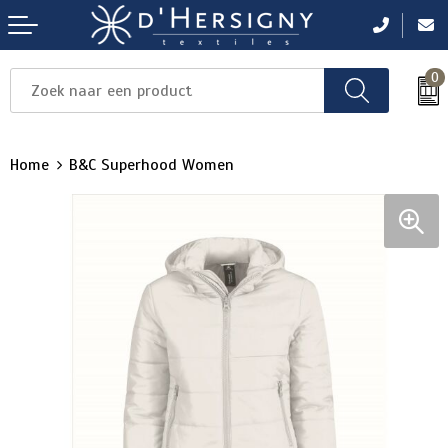
0
Items
Items
Items
Items
Items
Home
B&C Superhood Women