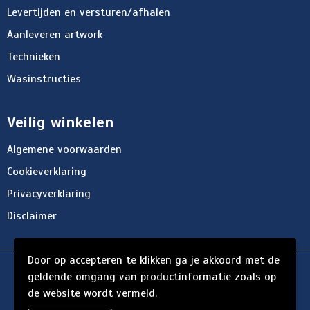
Levertijden en versturen/afhalen
Aanleveren artwork
Technieken
Wasinstructies
Veilig winkelen
Algemene voorwaarden
Cookieverklaring
Privacyverklaring
Disclaimer
Door op accepteren te klikken ga je akkoord met de
© Copyright d'Hersigny 2024
geldende omgang van productinformatie zoals op
de website wordt vermeld.