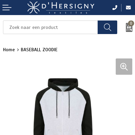
0
Items
Items
Items
Items
Items
Home
BASEBALL ZOODIE