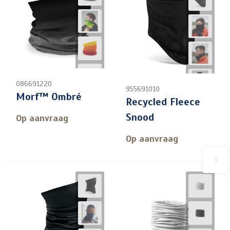
086691220
955691010
Morf™ Ombré
Recycled Fleece
Snood
Op aanvraag
Op aanvraag