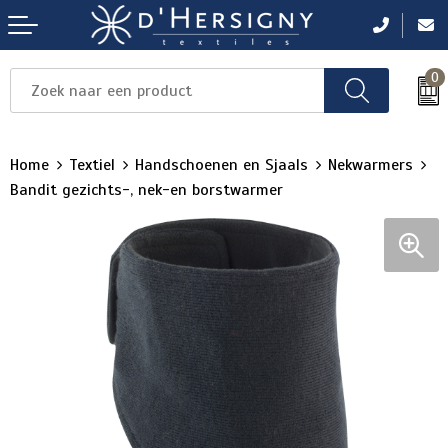
0
Items
Items
Items
Items
Items
Home
Textiel
Handschoenen en Sjaals
Nekwarmers
Bandit gezichts-, nek-en borstwarmer