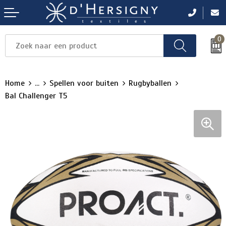
0
Items
Items
Items
Items
Items
Home
...
Spellen voor buiten
Rugbyballen
Bal Challenger T5