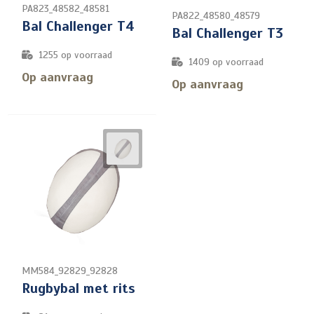
PA823_48582_48581
PA822_48580_48579
Bal Challenger T4
Bal Challenger T3
1255
op voorraad
1409
op voorraad
Op aanvraag
Op aanvraag
MM584_92829_92828
Rugbybal met rits