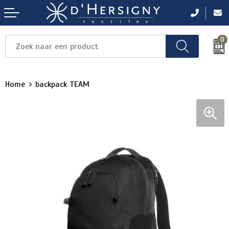
0
Items
Items
Items
Items
Items
Home
backpack TEAM