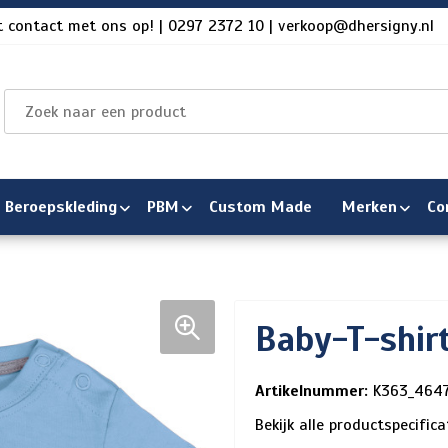
 contact met ons op! | 0297 2372 10 | verkoop@dhersigny.nl
Beroepskleding
PBM
Custom Made
Merken
Co
Baby-T-shir
Artikelnummer:
K363_464
Bekijk alle productspecific