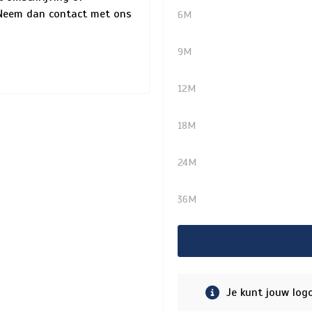
? Neem dan contact met ons
6M
9M
12M
18M
24M
36M
Je kunt jouw log