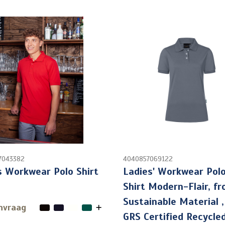
7043382
4040857069122
 Workwear Polo Shirt
Ladies' Workwear Pol
Shirt Modern-Flair, f
Sustainable Material 
nvraag
GRS Certified Recycle