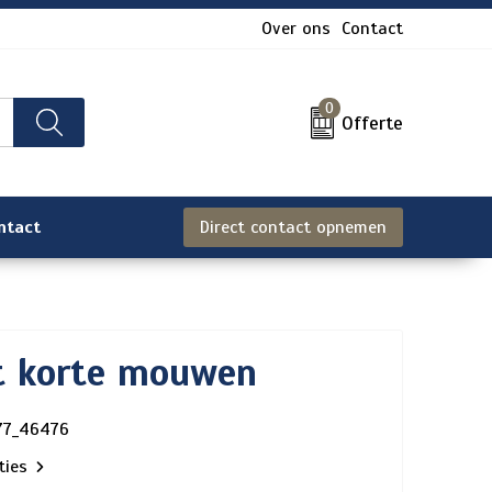
Over ons
Contact
0
Offerte
ntact
Direct contact opnemen
t korte mouwen
77_46476
aties