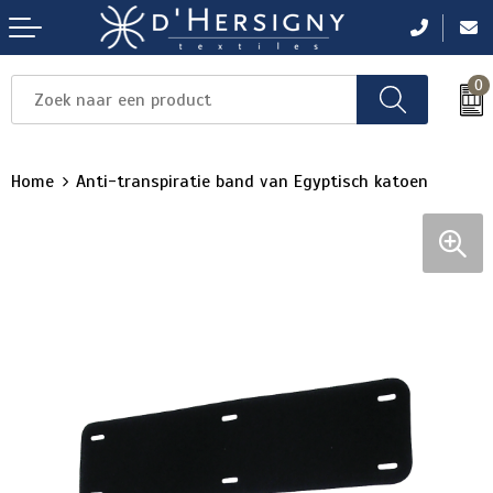
0
Items
Items
Items
Items
Items
Home
Anti-transpiratie band van Egyptisch katoen