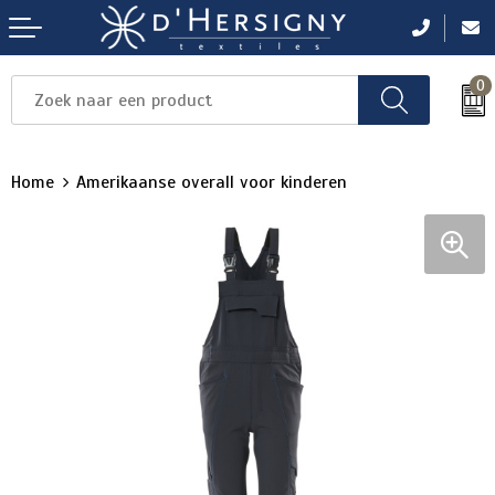
0
Items
Items
Items
Items
Items
Home
Amerikaanse overall voor kinderen