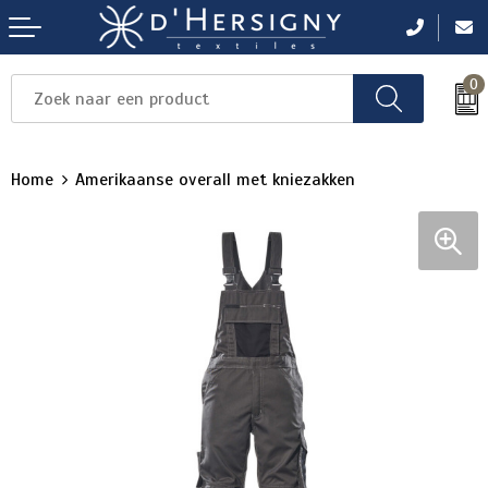
0
Items
Items
Items
Items
Items
Home
Amerikaanse overall met kniezakken