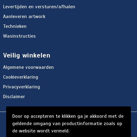
Levertijden en versturen/afhalen
Aanleveren artwork
Technieken
Wasinstructies
Veilig winkelen
Algemene voorwaarden
Cookieverklaring
Privacyverklaring
Disclaimer
Door op accepteren te klikken ga je akkoord met de
© Copyright d'Hersigny 2024
geldende omgang van productinformatie zoals op
de website wordt vermeld.