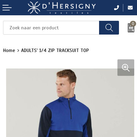
0
Items
Items
Items
Items
Items
Home
ADULTS' 1/4 ZIP TRACKSUIT TOP