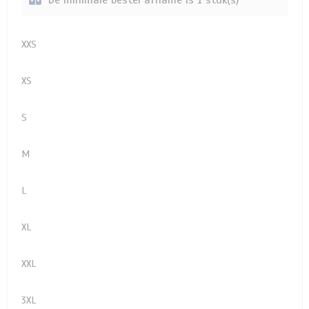
De minimale bestel afname is 1 stuk(s)
XXS
XS
S
M
L
XL
XXL
3XL